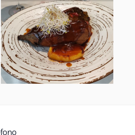
éfono