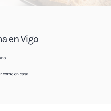
a en Vigo
gano
r como en casa